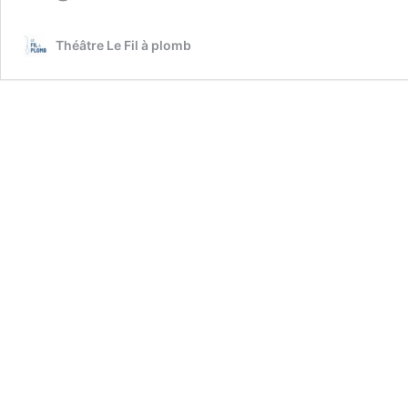
Du
me
Théâtre Le Fil à plomb
29
oc
au
sa
01
no
20
à
20