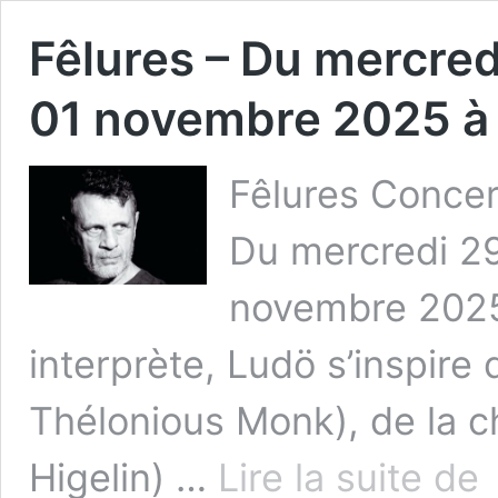
Fêlures – Du mercre
01 novembre 2025 à
Fêlures Concer
Du mercredi 29
novembre 2025
interprète, Ludö s’inspire 
Thélonious Monk), de la c
Fê
Higelin) …
Lire la suite de
–