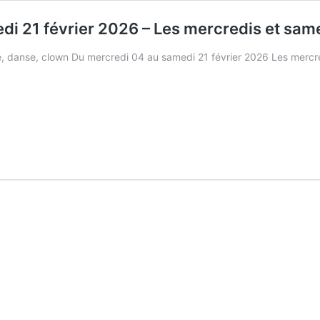
edi 21 février 2026 – Les mercredis et sam
e, danse, clown Du mercredi 04 au samedi 21 février 2026 Les mercr
Petits
papiers
–
Du
mercredi
04
au
samedi
21
février
2026
–
Les
mercredis
et
samedis
à