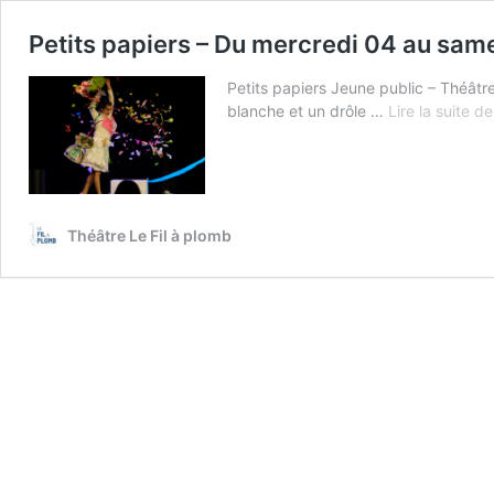
Petits papiers – Du mercredi 04 au sam
Petits papiers Jeune public – Théâtr
blanche et un drôle …
Lire la suite de
Théâtre Le Fil à plomb