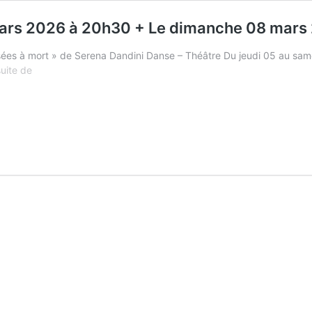
mars 2026 à 20h30 + Le dimanche 08 mars
essées à mort » de Serena Dandini Danse – Théâtre Du jeudi 05 au 
Tes
suite de
mains
–
Du
jeudi
05
au
samedi
07
mars
2026
à
20h30
+
Le
dimanche
08