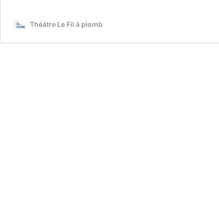
Du
jeudi
Théâtre Le Fil à plomb
02
au
samedi
04
avril
2026
à
20h30