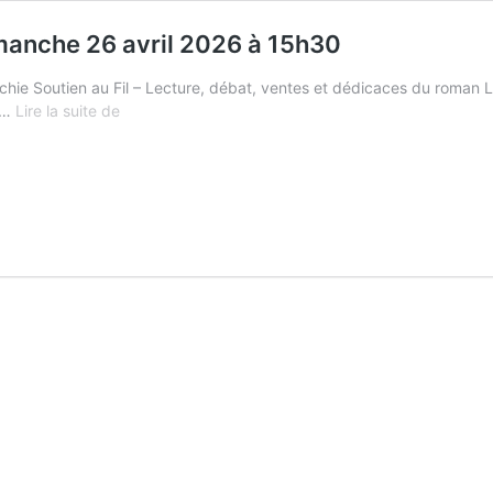
imanche 26 avril 2026 à 15h30
hie Soutien au Fil – Lecture, débat, ventes et dédicaces du roman 
Soutien
e …
Lire la suite de
au
Fil
:
Moi
George
Sand
–
Le
dimanche
26
avril
2026
à
15h30