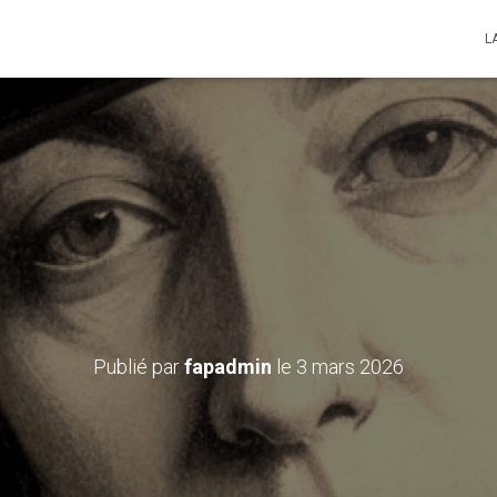
L
il : Moi George Sand – L
avril 2026 à 15h30
Publié par
fapadmin
le
3 mars 2026