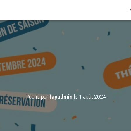
L
lomb fête ses 25 ans ! – 
septembre 2024 à 19h
Publié par
fapadmin
le
1 août 2024