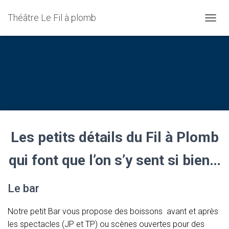
Théâtre Le Fil à plomb
D
É
P
L
I
Services
E
R
L
A
N
A
Les petits détails du Fil à Plomb
V
I
G
qui font que l’on s’y sent si bien
…
A
T
I
Le bar
O
N
Notre petit Bar vous propose des boissons avant et après
les spectacles (JP et TP) ou scènes ouvertes pour des