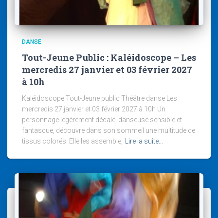
DANSE
Tout-Jeune Public : Kaléidoscope – Les
mercredis 27 janvier et 03 février 2027
à 10h
Kaléidoscope Tout-Jeune public Théâtre danse Les
mercredis 27 janvier et 03 février 2027 à 10h Un
personnage légèrement décalé, danseuse sensible et
fantasque, découvre dans son sommeil une multitude de
tissus colorés. Elle les assemble,
Lire la suite…