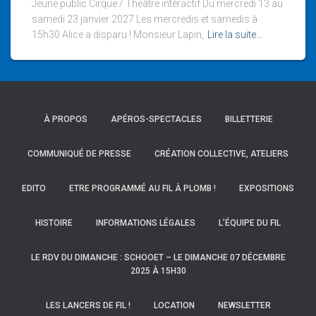
Jeune public Cirque / Théâtre intéractif Du mercredi 13 au
samedi 23 janvier 2027 Les mercredis et samedis à
15h30 Alice a disparu ! Monsieur Lapin,
Lire la suite…
À PROPOS
APÉROS-SPECTACLES
BILLETTERIE
COMMUNIQUÉ DE PRESSE
CRÉATION COLLECTIVE, ATELIERS
EDITO
ETRE PROGRAMMÉ AU FIL À PLOMB !
EXPOSITIONS
HISTOIRE
INFORMATIONS LÉGALES
L’ÉQUIPE DU FIL
LE RDV DU DIMANCHE : SCHOOET – LE DIMANCHE 07 DÉCEMBRE
2025 À 15H30
LES LANCERS DE FIL !
LOCATION
NEWSLETTER