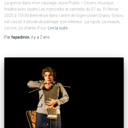
ça grince dans mon sauvage Jeune Public – Clown, musique,
théâtre avec objets Les mercredis et samedis du 01 au 15 février
2025 à 15h30 Bienvenue dans l’antre de l’ogre-clown Graou. Graou
est cassé. Il décide de partager son intérieur : ça rigole, ça miaule,
ça crie, ça chante. Pour
Lire la suite…
Par
fapadmin
, il y a
2 ans