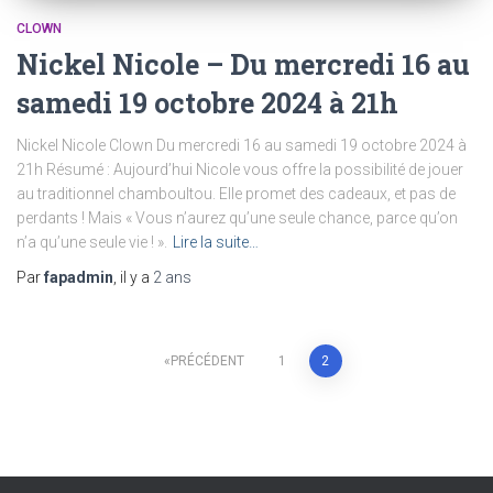
CLOWN
Nickel Nicole – Du mercredi 16 au
samedi 19 octobre 2024 à 21h
Nickel Nicole Clown Du mercredi 16 au samedi 19 octobre 2024 à
21h Résumé : Aujourd’hui Nicole vous offre la possibilité de jouer
au traditionnel chamboultou. Elle promet des cadeaux, et pas de
perdants ! Mais « Vous n’aurez qu’une seule chance, parce qu’on
n’a qu’une seule vie ! ».
Lire la suite…
Par
fapadmin
, il y a
2 ans
Navigation
PRÉCÉDENT
1
2
des
articles