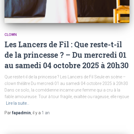
CLOWN
Les Lancers de Fil : Que reste-t-il
de la princesse ? – Du mercredi 01
au samedi 04 octobre 2025 à 20h30
Que reste-t-il de la princesse ? Les Lancers de Fil Seule en scène –
clown théâtre Du mercredi 01 au samedi 04 octobre 2025 à 20h30
Dans ce solo, la comédienne incarne une femme qui a cru à la
fable amoureuse. Tour à tour fragile, exaltée ou rageuse, elle rejoue
Lire la suite…
Par
fapadmin
, il y a
1 an