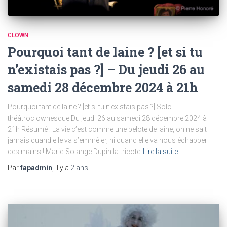
CLOWN
Pourquoi tant de laine ? [et si tu
n’existais pas ?] – Du jeudi 26 au
samedi 28 décembre 2024 à 21h
Pourquoi tant de laine ? [et si tu n’existais pas ?] Solo
théâtroclownesque Du jeudi 26 au samedi 28 décembre 2024 à
21h Résumé : La vie c’est comme une pelote de laine, on ne sait
jamais quand elle va s’emmêler, ni quand elle va nous échapper
des mains ! Marie-Solange Dupin la tricote
Lire la suite…
Par
fapadmin
, il y a
2 ans