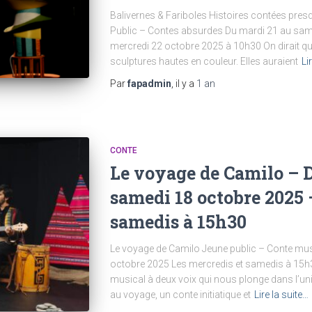
Balivernes & Fariboles Histoires contées presq
Public – Contes absurdes Du mardi 21 au sam
mercredi 22 octobre 2025 à 10h30 On dirait qu’
sculptures hautes en couleur. Elles auraient
Li
Par
fapadmin
, il y a
1 an
CONTE
Le voyage de Camilo – 
samedi 18 octobre 2025 
samedis à 15h30
Le voyage de Camilo Jeune public – Conte mu
octobre 2025 Les mercredis et samedis à 15
musical à deux voix qui nous plonge dans l’univ
au voyage, un conte initiatique et
Lire la suite…