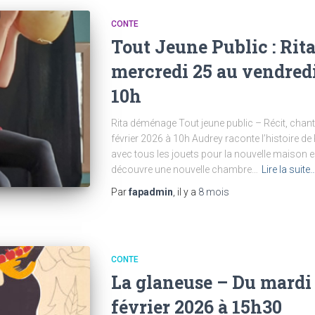
CONTE
Tout Jeune Public : Ri
mercredi 25 au vendredi
10h
Rita déménage Tout jeune public – Récit, chan
février 2026 à 10h Audrey raconte l’histoire d
avec tous les jouets pour la nouvelle maison 
découvre une nouvelle chambre…
Lire la suite
Par
fapadmin
, il y a
8 mois
CONTE
La glaneuse – Du mardi
février 2026 à 15h30