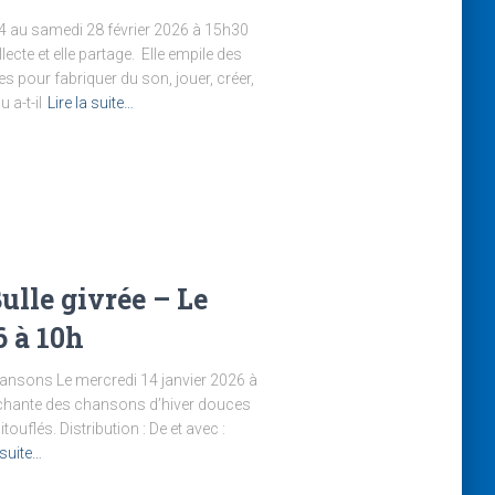
4 au samedi 28 février 2026 à 15h30
lecte et elle partage. Elle empile des
es pour fabriquer du son, jouer, créer,
 a-t-il
Lire la suite…
ulle givrée – Le
6 à 10h
chansons Le mercredi 14 janvier 2026 à
t chante des chansons d’hiver douces
flés. Distribution : De et avec :
 suite…