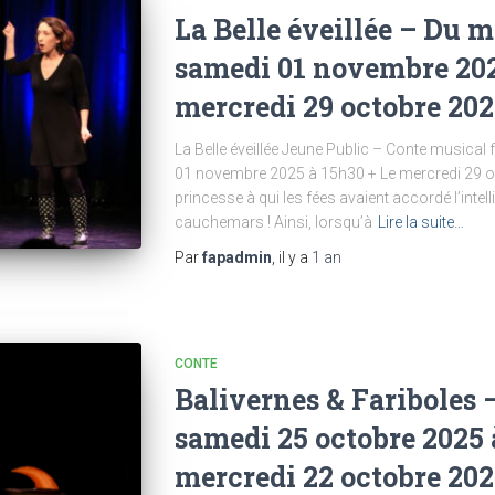
La Belle éveillée – Du m
samedi 01 novembre 202
mercredi 29 octobre 202
La Belle éveillée Jeune Public – Conte musical
01 novembre 2025 à 15h30 + Le mercredi 29 oct
princesse à qui les fées avaient accordé l’intell
cauchemars ! Ainsi, lorsqu’à
Lire la suite…
Par
fapadmin
, il y a
1 an
CONTE
Balivernes & Fariboles 
samedi 25 octobre 2025 
mercredi 22 octobre 202