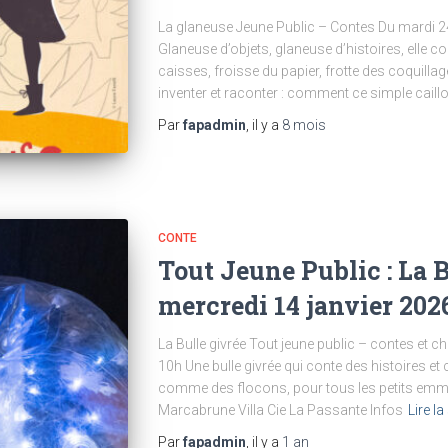
La glaneuse Jeune Public – Contes Du mardi 2
Glaneuse d’objets, glaneuse d’histoires, elle col
caisses, froisse du papier, frotte des coquillag
inventer et raconter : comment ce simple caillou
Par
fapadmin
, il y a
8 mois
CONTE
Tout Jeune Public : La B
mercredi 14 janvier 202
La Bulle givrée Tout jeune public – contes et 
10h Une bulle givrée qui conte des histoires e
comme des flocons, pour tous les petits emmitou
Marcabrune Villa Cie La Passante Infos
Lire la
Par
fapadmin
, il y a
1 an