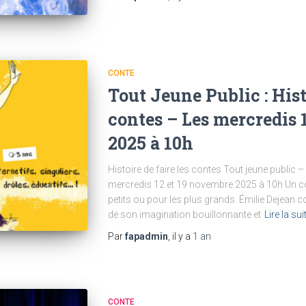
CONTE
Tout Jeune Public : Histo
contes – Les mercredis 
2025 à 10h
Histoire de faire les contes Tout jeune public 
mercredis 12 et 19 novembre 2025 à 10h Un con
petits ou pour les plus grands. Émilie Dejean co
de son imagination bouillonnante et
Lire la su
Par
fapadmin
, il y a
1 an
CONTE