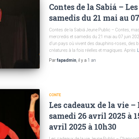
Contes de la Sabiá – Les
samedis du 21 mai au 07
Contes de la Sabiá Jeune Public – Contes, ma
mercredis et samedis du 21 mai au 07 juin 202
d’un pays où vivent des dauphins-roses, des b
créatures à la fois réelles et magiques. Après
L
Par
fapadmin
, il y a
1 an
CONTE
Les cadeaux de la vie –
samedi 26 avril 2025 à 
avril 2025 à 10h30
Les cadeaux de la vie Jeune Public – Chancont