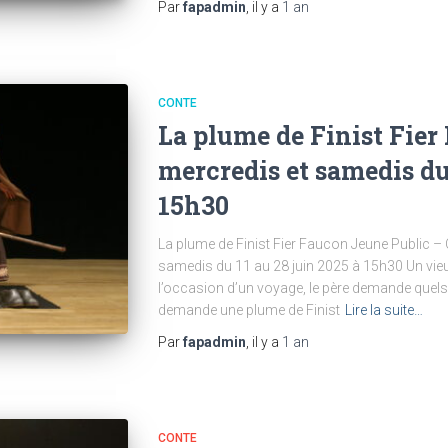
Par
fapadmin
, il y a
1 an
CONTE
La plume de Finist Fier
mercredis et samedis du 
15h30
La plume de Finist Fier Faucon Jeune Public –
samedis du 11 au 28 juin 2025 à 15h30 Un vieux
l’occasion d’un voyage, le père demande quels 
demande une plume de Finist
Lire la suite…
Par
fapadmin
, il y a
1 an
CONTE