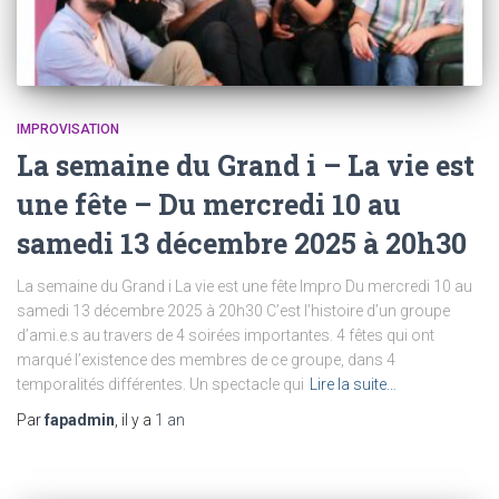
IMPROVISATION
La semaine du Grand i – La vie est
une fête – Du mercredi 10 au
samedi 13 décembre 2025 à 20h30
La semaine du Grand i La vie est une fête Impro Du mercredi 10 au
samedi 13 décembre 2025 à 20h30 C’est l’histoire d’un groupe
d’ami.e.s au travers de 4 soirées importantes. 4 fêtes qui ont
marqué l’existence des membres de ce groupe, dans 4
temporalités différentes. Un spectacle qui
Lire la suite…
Par
fapadmin
, il y a
1 an