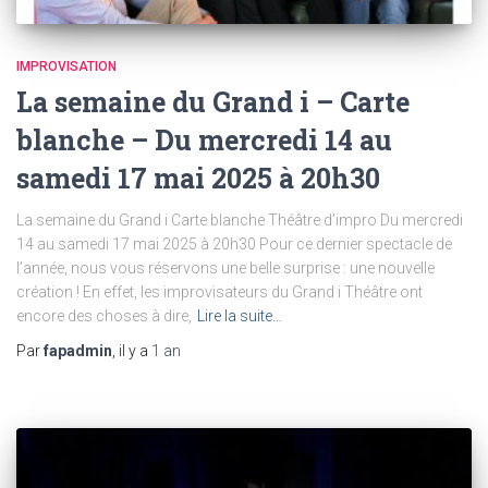
IMPROVISATION
La semaine du Grand i – Carte
blanche – Du mercredi 14 au
samedi 17 mai 2025 à 20h30
La semaine du Grand i Carte blanche Théâtre d’impro Du mercredi
14 au samedi 17 mai 2025 à 20h30 Pour ce dernier spectacle de
l’année, nous vous réservons une belle surprise : une nouvelle
création ! En effet, les improvisateurs du Grand i Théâtre ont
encore des choses à dire,
Lire la suite…
Par
fapadmin
, il y a
1 an