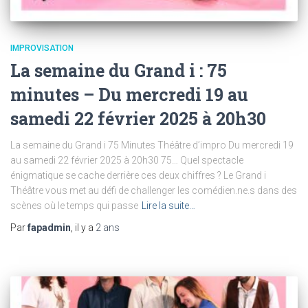
IMPROVISATION
La semaine du Grand i : 75
minutes – Du mercredi 19 au
samedi 22 février 2025 à 20h30
La semaine du Grand i 75 Minutes Théâtre d’impro Du mercredi 19
au samedi 22 février 2025 à 20h30 75… Quel spectacle
énigmatique se cache derrière ces deux chiffres ? Le Grand i
Théâtre vous met au défi de challenger les comédien.ne.s dans des
scènes où le temps qui passe
Lire la suite…
Par
fapadmin
, il y a
2 ans