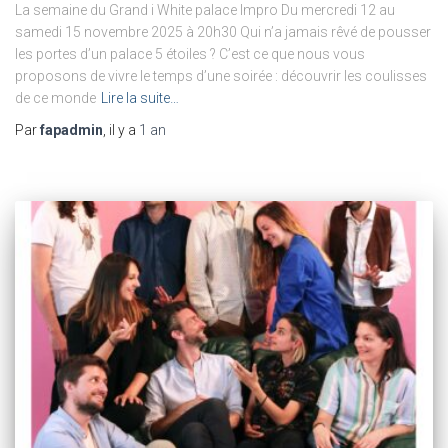
La semaine du Grand i White palace Impro Du mercredi 12 au
samedi 15 novembre 2025 à 20h30 Qui n’a jamais rêvé de pousser
les portes d’un palace 5 étoiles ? C’est ce que nous vous
proposons de vivre le temps d’une soirée : découvrir les coulisses
de ce monde
Lire la suite…
Par
fapadmin
, il y a
1 an