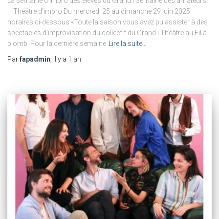
La semaine d’impro des élèves du Grand i Semaine des amateurs
– Théâtre d’impro Du mercredi 25 au dimanche 29 juin 2025 –
horaires ci-dessous «Toute la saison vous avez pu assister à des
spectacles d’improvisation du collectif du Grand i Théâtre au Fil à
plomb. Pour la dernière semaine
Lire la suite…
Par
fapadmin
, il y a
1 an