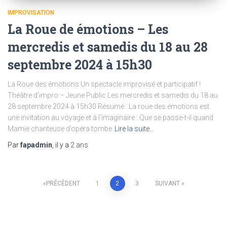
IMPROVISATION
La Roue de émotions – Les
mercredis et samedis du 18 au 28
septembre 2024 à 15h30
La Roue des émotions Un spectacle improvisé et participatif !
Théâtre d’impro – Jeune Public Les mercredis et samedis du 18 au
28 septembre 2024 à 15h30 Résumé : La roue des émotions est
une invitation au voyage et à l’imaginaire : Que se passe-t-il quand
Mamie chanteuse d’opéra tombe
Lire la suite…
Par
fapadmin
, il y a
2 ans
Navigation
PRÉCÉDENT
1
2
3
SUIVANT
des