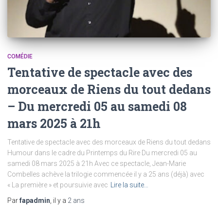
COMÉDIE
Tentative de spectacle avec des
morceaux de Riens du tout dedans
– Du mercredi 05 au samedi 08
mars 2025 à 21h
Tentative de spectacle avec des morceaux de Riens du tout dedans
Humour dans le cadre du Printemps du Rire Du mercredi 05 au
samedi 08 mars 2025 à 21h Avec ce spectacle, Jean-Marie
Combelles achève la trilogie commencée il y a 25 ans (déjà) avec
« La première » et poursuivie avec
Lire la suite…
Par
fapadmin
, il y a
2 ans