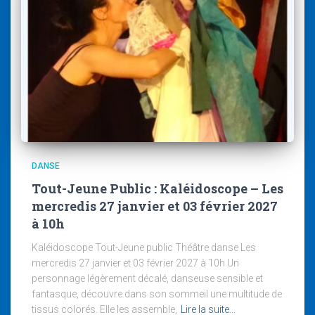
DANSE
Tout-Jeune Public : Kaléidoscope – Les
mercredis 27 janvier et 03 février 2027
à 10h
Kaléidoscope Tout-Jeune public Théâtre danse Les
mercredis 27 janvier et 03 février 2027 à 10h Un
personnage légèrement décalé, danseuse sensible et
fantasque, découvre dans son sommeil une multitude de
tissus colorés. Elle les assemble,
Lire la suite…