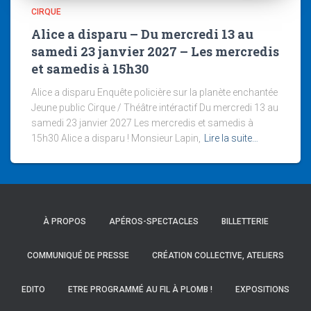
CIRQUE
Alice a disparu – Du mercredi 13 au
samedi 23 janvier 2027 – Les mercredis
et samedis à 15h30
Alice a disparu Enquête policière sur la planète enchantée
Jeune public Cirque / Théâtre intéractif Du mercredi 13 au
samedi 23 janvier 2027 Les mercredis et samedis à
15h30 Alice a disparu ! Monsieur Lapin,
Lire la suite…
À PROPOS
APÉROS-SPECTACLES
BILLETTERIE
COMMUNIQUÉ DE PRESSE
CRÉATION COLLECTIVE, ATELIERS
EDITO
ETRE PROGRAMMÉ AU FIL À PLOMB !
EXPOSITIONS