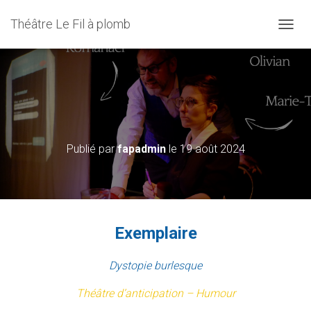
Théâtre Le Fil à plomb
D
É
P
L
I
Exemplaire – Du mercredi 6 au
E
R
samedi 9 novembre 2024 à 21h
L
A
Publié par
fapadmin
le
19 août 2024
N
A
V
I
G
A
Exemplaire
T
I
O
Dystopie burlesque
N
Théâtre d’anticipation – Humour