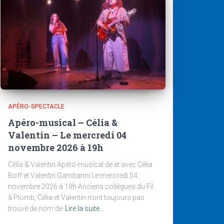
APÉRO-SPECTACLE
Apéro-musical – Célia &
Valentin – Le mercredi 04
novembre 2026 à 19h
Célia & Valentin Apéro-musical de et avec Célia
Boff et Valentin Gambarini Le mercredi 04
novembre 2026 à 19h Anciens collègues du Fil
à Plomb, Célia et Valentin n’ont toujours pas
trouvé de nom de
Lire la suite…