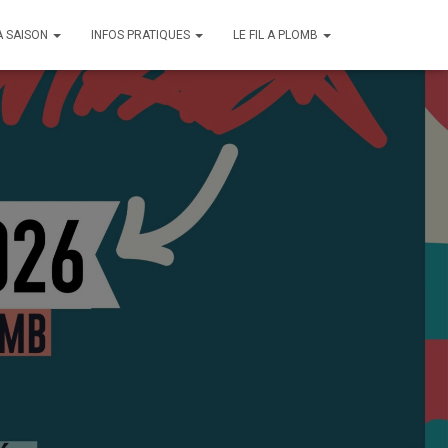
A SAISON
INFOS PRATIQUES
LE FIL A PLOMB
 Du mercredi
ires variés