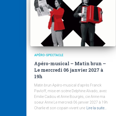
APÉRO-SPECTACLE
Apéro-musical – Matin brun –
Le mercredi 06 janvier 2027 à
19h
Matin brun Apéro-musical d’après Franck
Pavloff, mise en scène Delphine Alvado, avec
Emilie Cadiou et Anne Bourgès, cie Anne ma
soeur Anne Le mercredi 06 janvier 2027 à 19h
Charlie et son copain vivent une
Lire la suite…