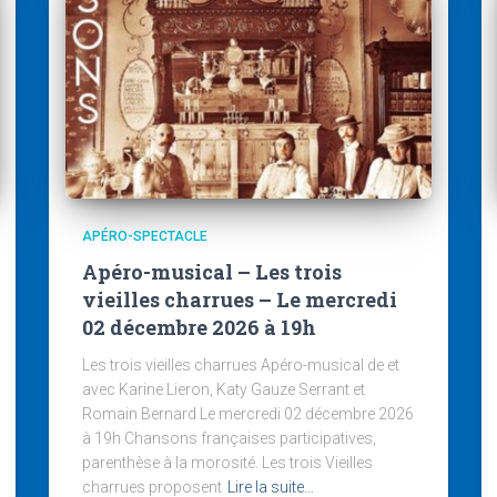
APÉRO-SPECTACLE
Apéro-musical – Les trois
vieilles charrues – Le mercredi
02 décembre 2026 à 19h
Les trois vieilles charrues Apéro-musical de et
avec Karine Lieron, Katy Gauze Serrant et
Romain Bernard Le mercredi 02 décembre 2026
à 19h Chansons françaises participatives,
parenthèse à la morosité. Les trois Vieilles
charrues proposent
Lire la suite…