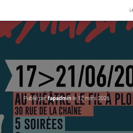
L
des élèves du Grand i –
nche 21 juin 2026 – hora
Publié par
fapadmin
le
12 mars 2026