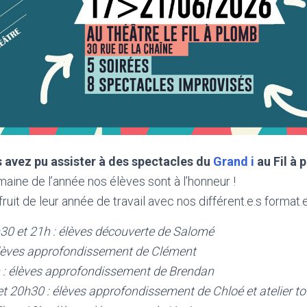
s avez pu assister à des spectacles du
Grand i
au Fil à 
maine de l’année nos élèves sont à l’honneur !
ruit de leur année de travail avec nos différent.e.s format.e
h30 et 21h : élèves découverte de Salomé
 élèves approfondissement de Clément
h : élèves approfondissement de Brendan
t 20h30 : élèves approfondissement de Chloé et atelier t