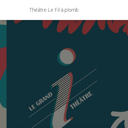
Théâtre Le Fil à plomb
La semaine 
17 au dima