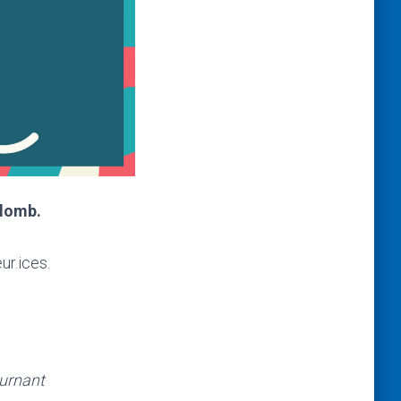
plomb.
ur.ices.
ournant