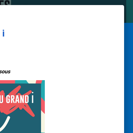
 i
ssous