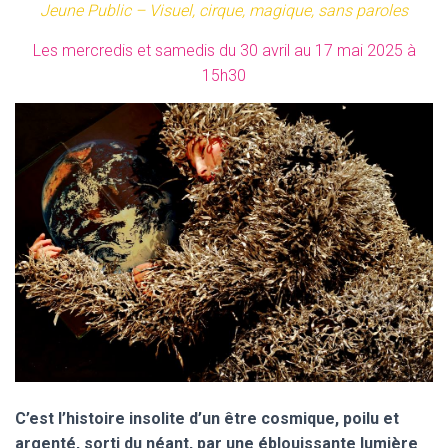
Jeune Public – Visuel, cirque, magique, sans paroles
Les mercredis et samedis du 30 avril au 17 mai 2025 à
15h30
C’est l’histoire insolite d’un être cosmique, poilu et
argenté, sorti du néant,
par une éblouissante lumière