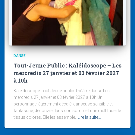
DANSE
Tout-Jeune Public : Kaléidoscope – Les
mercredis 27 janvier et 03 février 2027
à 10h
Kaléidoscope Tout-Jeune public Théâtre danse Les
mercredis 27 janvier et 03 février 2027 à 10h Un
personnage légèrement décalé, danseuse sensible et
fantasque, découvre dans son sommeil une multitude de
tissus colorés. Elle les assemble,
Lire la suite…