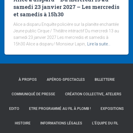
samedi 23 janvier 2027 – Les mercredis
et samedis à 15h30
Alice a disparu Enquête policière sur la planète enchantée
Jeune public Cirque / Théâtre intéractif Du mercredi 13 au
samedi 23 janvier 2027 Les mercredis et samedis à
15h30 Alice a disparu ! Monsieur Lapin,
Lire la suite…
À PROPOS
APÉROS-SPECTACLES
BILLETTERIE
COMMUNIQUÉ DE PRESSE
CRÉATION COLLECTIVE, ATELIERS
EDITO
ETRE PROGRAMMÉ AU FIL À PLOMB !
EXPOSITIONS
HISTOIRE
INFORMATIONS LÉGALES
L’ÉQUIPE DU FIL