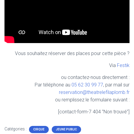
Vous souhaitez réserver des places pour cette pièce ?
Via
Festik
ou contactez-nous directement :
Par téléphone au
05 62 30 99 77
, par mail sur
reservation@theatrelefilaplomb.fr
ou remplissez le formulaire suivant :
[contact-form-7 404 "Non trouvé"]
Catégories :
CIRQUE
JEUNE PUBLIC