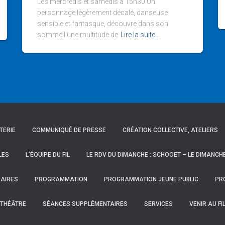
Les mercredis et samedis à 15h30 Un
personnage légèrement décalé, danseuse
sensible et fantasque, découvre dans son
sommeil une multitude de
Lire la suite…
TTERIE
COMMUNIQUÉ DE PRESSE
CRÉATION COLLECTIVE, ATELIERS
LES
L’ÉQUIPE DU FIL
LE RDV DU DIMANCHE : SCHOOET – LE DIMANCH
AIRES
PROGRAMMATION
PROGRAMMATION JEUNE PUBLIC
PR
-THÉÂTRE
SÉANCES SUPPLÉMENTAIRES
SERVICES
VENIR AU FI