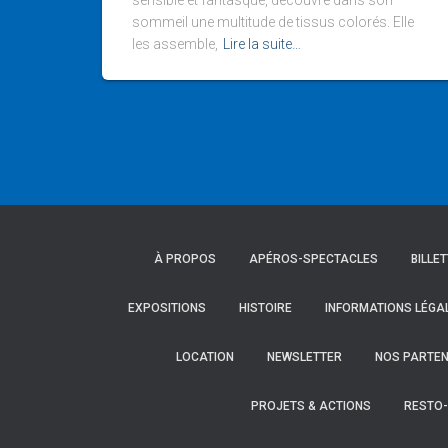
sensible et fantasque, découvre dans son
sommeil une multitude de tissus colorés. Elle
les assemble,
Lire la suite…
À PROPOS
APÉROS-SPECTACLES
BILLE
EXPOSITIONS
HISTOIRE
INFORMATIONS LÉGA
LOCATION
NEWSLETTER
NOS PARTEN
PROJETS & ACTIONS
RESTO