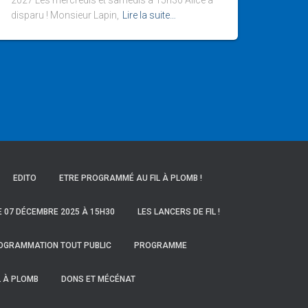
2027 Les mercredis et samedis à 15h30 Alice a
disparu ! Monsieur Lapin,
Lire la suite…
EDITO
ETRE PROGRAMMÉ AU FIL À PLOMB !
E 07 DÉCEMBRE 2025 À 15H30
LES LANCERS DE FIL !
OGRAMMATION TOUT PUBLIC
PROGRAMME
L À PLOMB
DONS ET MÉCÉNAT