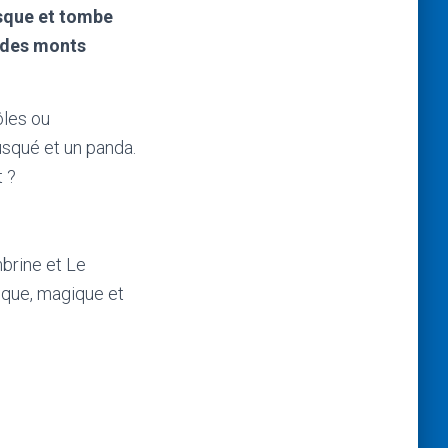
asque et tombe
t des monts
ôles ou
usqué et un panda.
t ?
brine et Le
ique, magique et