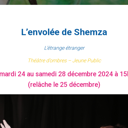
L’envolée de Shemza
L’étrange étranger
Théâtre d’ombres – Jeune Public
mardi 24 au samedi 28 décembre 2024 à 1
(relâche le 25 décembre)