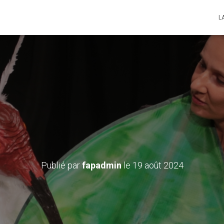
L
e Shemza – Du mardi 24 
24 à 15h30 (relâche le 
Publié par
fapadmin
le
19 août 2024