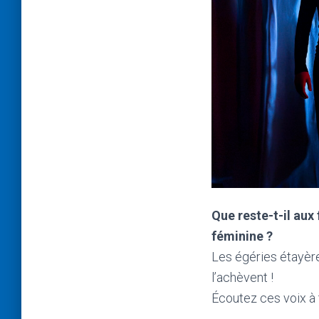
Que reste-t-il au
féminine ?
Les égéries étayère
l’achèvent !
Écoutez ces voix à 