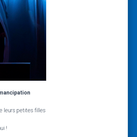
émancipation
leurs petites filles
ui !