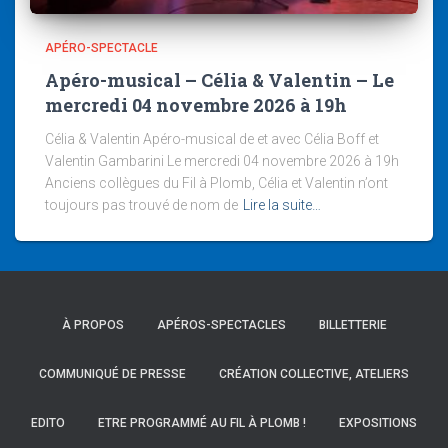
APÉRO-SPECTACLE
Apéro-musical – Célia & Valentin – Le
mercredi 04 novembre 2026 à 19h
Célia & Valentin Apéro-musical de et avec Célia Boff et
Valentin Gambarini Le mercredi 04 novembre 2026 à 19h
Anciens collègues du Fil à Plomb, Célia et Valentin n’ont
toujours pas trouvé de nom de
Lire la suite…
À PROPOS
APÉROS-SPECTACLES
BILLETTERIE
COMMUNIQUÉ DE PRESSE
CRÉATION COLLECTIVE, ATELIERS
EDITO
ETRE PROGRAMMÉ AU FIL À PLOMB !
EXPOSITIONS