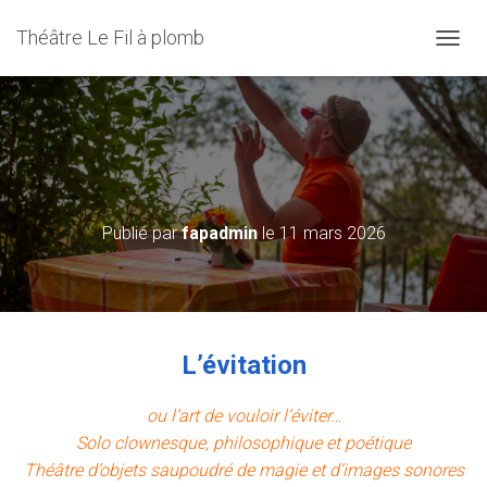
Théâtre Le Fil à plomb
D
É
P
L
I
L’évitation – Du jeudi 30 avril au
E
R
samedi 02 mai 2026 à 20h30
L
A
Publié par
fapadmin
le
11 mars 2026
N
A
V
I
G
A
L’évitation
T
I
O
ou l’art de vouloir l’éviter…
N
Solo clownesque, philosophique et poétique
Théâtre d’objets saupoudré de magie et d’images sonores