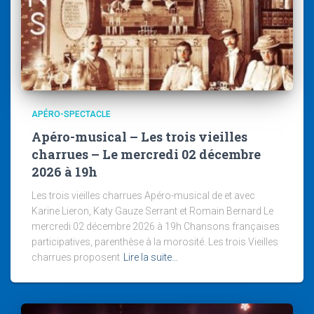
APÉRO-SPECTACLE
Apéro-musical – Les trois vieilles
charrues – Le mercredi 02 décembre
2026 à 19h
Les trois vieilles charrues Apéro-musical de et avec
Karine Lieron, Katy Gauze Serrant et Romain Bernard Le
mercredi 02 décembre 2026 à 19h Chansons françaises
participatives, parenthèse à la morosité. Les trois Vieilles
charrues proposent
Lire la suite…