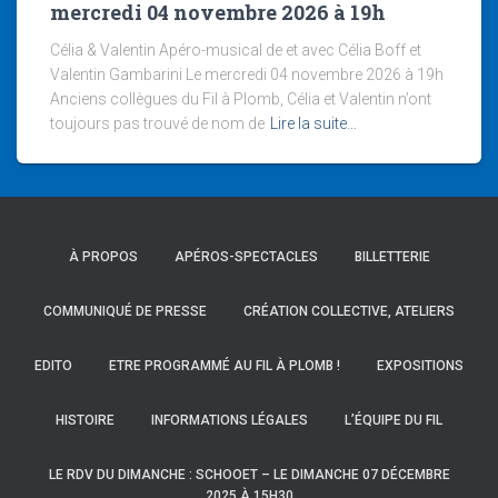
mercredi 04 novembre 2026 à 19h
Célia & Valentin Apéro-musical de et avec Célia Boff et
Valentin Gambarini Le mercredi 04 novembre 2026 à 19h
Anciens collègues du Fil à Plomb, Célia et Valentin n’ont
toujours pas trouvé de nom de
Lire la suite…
À PROPOS
APÉROS-SPECTACLES
BILLETTERIE
COMMUNIQUÉ DE PRESSE
CRÉATION COLLECTIVE, ATELIERS
EDITO
ETRE PROGRAMMÉ AU FIL À PLOMB !
EXPOSITIONS
HISTOIRE
INFORMATIONS LÉGALES
L’ÉQUIPE DU FIL
LE RDV DU DIMANCHE : SCHOOET – LE DIMANCHE 07 DÉCEMBRE
2025 À 15H30