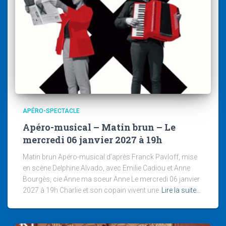
APÉRO-SPECTACLE
Apéro-musical – Matin brun – Le
mercredi 06 janvier 2027 à 19h
Matin brun Apéro-musical d’après Franck Pavloff, mise
en scène Delphine Alvado, avec Emilie Cadiou et Anne
Bourgès, cie Anne ma soeur Anne Le mercredi 06 janvier
2027 à 19h Charlie et son copain vivent une
Lire la suite…