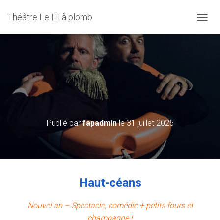
Théâtre Le Fil à plomb
D
É
P
L
I
Nouvel an ! – Haut-céans – Le
E
R
mercredi 31 décembre 2025 à
L
20h30 – COMPLET
A
N
A
Publié par
fapadmin
le
31 juillet 2025
V
I
G
A
T
I
Haut-céans
O
N
Nouvel an – Spectacle, comédie + petits fours et
champagne !