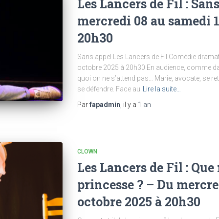
Les Lancers de Fil : San
mercredi 08 au samedi 1
20h30
Sans appel Les Lancers de Fil Comédie drama
octobre 2025 à 20h30 En audience, comme dans 
quoi on ne s’attend pas… Marie, avocate, se re
se défendre. Face au
Lire la suite…
Par
fapadmin
, il y a
1 an
CLOWN
Les Lancers de Fil : Que r
princesse ? – Du mercre
octobre 2025 à 20h30