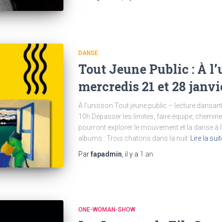
DANSE
Tout Jeune Public : À l’
mercredis 21 et 28 janvi
À l’unisson Tout jeune public – lecture dansan
10h Dépasser les limites, faire équipe, chemi
pourront explorer le mouvement et la danse à la
albums : Trois chatons dans la nuit
Lire la sui
Par
fapadmin
, il y a
1 an
ONE-WOMAN-SHOW