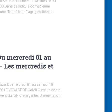
Fil Seule en scène – clown théâtre Du
30 Dans ce solo, la comédienne
e. Tour à tour fragile, exaltée ou
Du mercredi 01 au
– Les mercredis et
sical Du mercredi 01 au samedi 18
h30 LE VOYAGE DE CAMILO est un conte
ers du folklore argentin. Une invitation