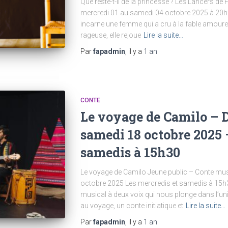
Que reste-t-il de la princesse ? Les Lancers de 
mercredi 01 au samedi 04 octobre 2025 à 20h
incarne une femme qui a cru à la fable amoureus
rageuse, elle rejoue
Lire la suite…
Par
fapadmin
, il y a
1 an
CONTE
Le voyage de Camilo – 
samedi 18 octobre 2025 
samedis à 15h30
Le voyage de Camilo Jeune public – Conte mu
octobre 2025 Les mercredis et samedis à 15
musical à deux voix qui nous plonge dans l’univ
au voyage, un conte initiatique et
Lire la suite…
Par
fapadmin
, il y a
1 an