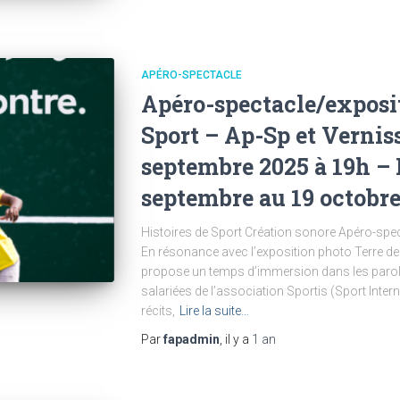
APÉRO-SPECTACLE
Apéro-spectacle/exposit
Sport – Ap-Sp et Verniss
septembre 2025 à 19h – 
septembre au 19 octobre
Histoires de Sport Création sonore Apéro-spec
En résonance avec l’exposition photo Terre de 
propose un temps d’immersion dans les parole
salariées de l’association Sportis (Sport Intern
récits,
Lire la suite…
Par
fapadmin
, il y a
1 an