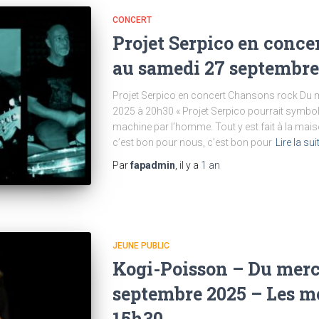
CONCERT
Projet Serpico en conce
au samedi 27 septembre
Projet Serpico en concert Chansons rock Du 
2025 à 20h30 « Projet Serpico pourrait symbol
machine par l’homme. Tout y est fait à la maison
c’est bon pour nous, c’est bon pour
Lire la su
Par
fapadmin
, il y a
1 an
JEUNE PUBLIC
Kogi-Poisson – Du merc
septembre 2025 – Les me
15h30