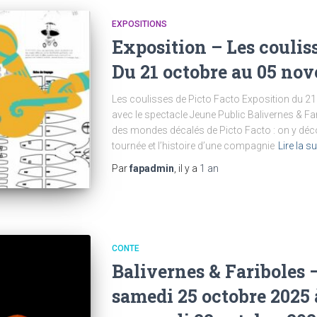
EXPOSITIONS
Exposition – Les couliss
Du 21 octobre au 05 no
Les coulisses de Picto Facto Exposition du 2
avec le spectacle Jeune Public Balivernes & F
des mondes décalés de Picto Facto : on y déco
tournée et l’histoire d’une compagnie
Lire la s
Par
fapadmin
, il y a
1 an
CONTE
Balivernes & Fariboles 
samedi 25 octobre 2025 