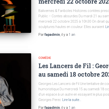
mercredi 22 octobre 202
Balivernes & Fariboles Histoires contées presq
Public – Contes absurdes Du mardi 21 au sam
mercredi 22 octobre 2025 à 10h30 On dirait qu’
sculptures hautes en couleur. Elles auraient
Li
Par
fapadmin
, il y a
1 an
COMÉDIE
Les Lancers de Fil : Geo
au samedi 18 octobre 20
Georges Les Lancers de Fil Une tentative de c
humoristique Du mercredi 15 au samedi 18 oct
d’un espace à un autre en essayant le plus poss
Georges Perec
Lire la suite…
Par
fapadmin
, il y a
1 an