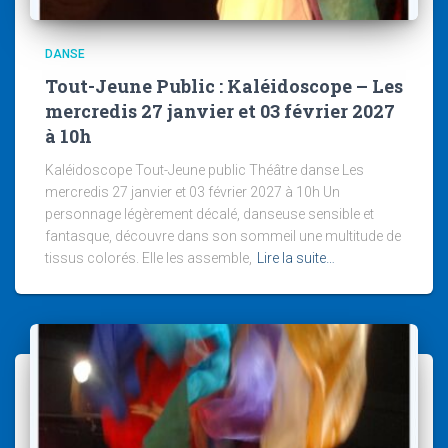
DANSE
Tout-Jeune Public : Kaléidoscope – Les
mercredis 27 janvier et 03 février 2027
à 10h
Kaléidoscope Tout-Jeune public Théâtre danse Les
mercredis 27 janvier et 03 février 2027 à 10h Un
personnage légèrement décalé, danseuse sensible et
fantasque, découvre dans son sommeil une multitude de
tissus colorés. Elle les assemble,
Lire la suite…