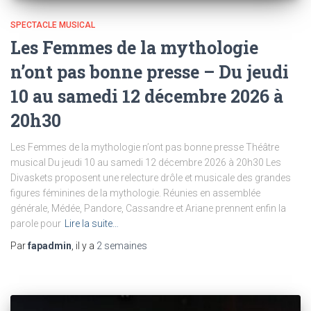
SPECTACLE MUSICAL
Les Femmes de la mythologie
n’ont pas bonne presse – Du jeudi
10 au samedi 12 décembre 2026 à
20h30
Les Femmes de la mythologie n’ont pas bonne presse Théâtre
musical Du jeudi 10 au samedi 12 décembre 2026 à 20h30 Les
Divaskets proposent une relecture drôle et musicale des grandes
figures féminines de la mythologie. Réunies en assemblée
générale, Médée, Pandore, Cassandre et Ariane prennent enfin la
parole pour
Lire la suite…
Par
fapadmin
, il y a
2 semaines