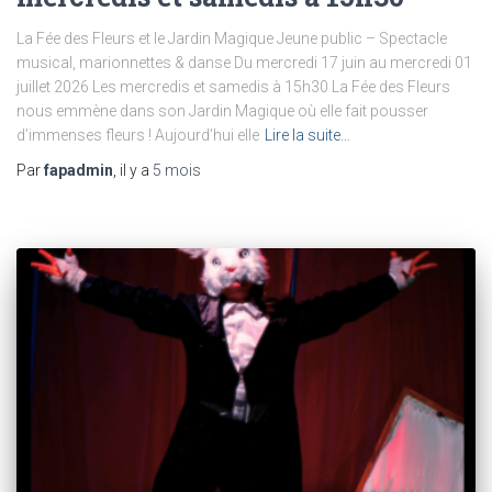
La Fée des Fleurs et le Jardin Magique Jeune public – Spectacle
musical, marionnettes & danse Du mercredi 17 juin au mercredi 01
juillet 2026 Les mercredis et samedis à 15h30 La Fée des Fleurs
nous emmène dans son Jardin Magique où elle fait pousser
d’immenses fleurs ! Aujourd’hui elle
Lire la suite…
Par
fapadmin
, il y a
5 mois