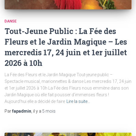
DANSE
Tout-Jeune Public : La Fée des
Fleurs et le Jardin Magique – Les
mercredis 17, 24 juin et 1er juillet
2026 à 10h
La Fée des Fleurs et le Jardin Magique Tout-jeune public –
Spectacle musical, marionnettes & danse Les mercredis 17, 24 juin
et 1er juillet 2026 à 10h La Fée des Fleurs nous emmène dans son
Jardin Magique où elle fait pousser d’immenses fleurs !
Aujourd’hui elle a décidé de faire
Lire la suite…
Par
fapadmin
, il y a
5 mois