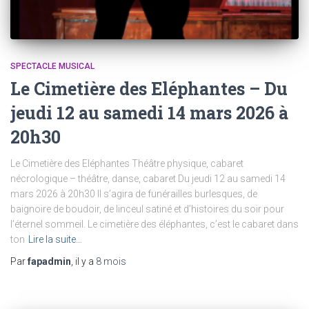
SPECTACLE MUSICAL
Le Cimetière des Eléphantes – Du
jeudi 12 au samedi 14 mars 2026 à
20h30
Le Cimetière des Eléphantes Théâtre physique, cabaret
nécrologique – théâtre, danse, cabaret Du jeudi 12 au samedi 14
mars 2026 à 20h30 Il s’agira de funérailles burlesques, de
baignoire de boudoir, de linceul satiné et d’histoires du soir pour
l’éternel sommeil. Le cimetière des éléphantes, c’est le cabaret dans
ton
Lire la suite…
Par
fapadmin
, il y a
8 mois