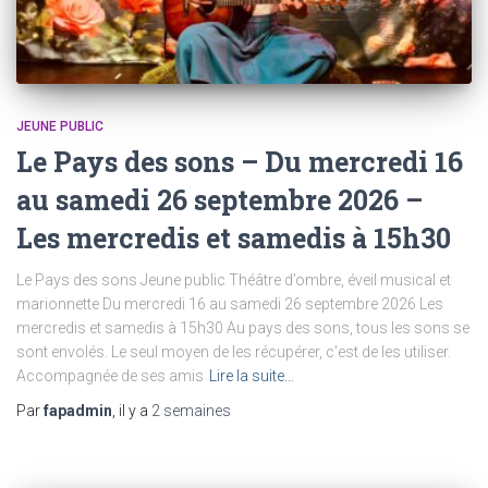
JEUNE PUBLIC
Le Pays des sons – Du mercredi 16
au samedi 26 septembre 2026 –
Les mercredis et samedis à 15h30
Le Pays des sons Jeune public Théâtre d’ombre, éveil musical et
marionnette Du mercredi 16 au samedi 26 septembre 2026 Les
mercredis et samedis à 15h30 Au pays des sons, tous les sons se
sont envolés. Le seul moyen de les récupérer, c’est de les utiliser.
Accompagnée de ses amis
Lire la suite…
Par
fapadmin
, il y a
2 semaines