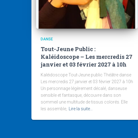
DANSE
Tout-Jeune Public :
Kaléidoscope – Les mercredis 27
janvier et 03 février 2027 à 10h
Kaléidoscope Tout-Jeune public Théâtre danse
Les mercredis 27 janvier et 03 février 2027 à 10h
Un personnage légèrement décalé, danseuse
sensible et fantasque, découvre dans son
sommeil une multitude de tissus colorés. Elle
les assemble,
Lire la suite…