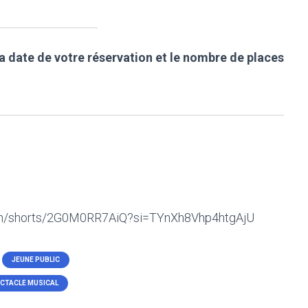
la date de votre réservation et le nombre de places
com/shorts/2G0M0RR7AiQ?si=TYnXh8Vhp4htgAjU
JEUNE PUBLIC
CTACLE MUSICAL