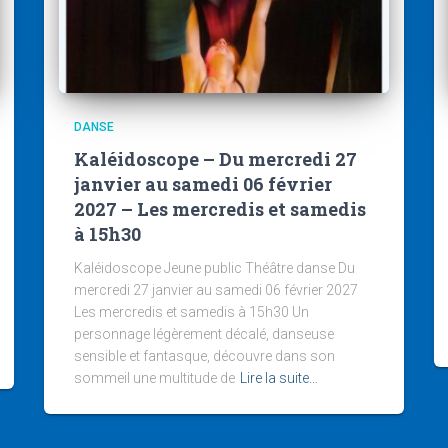
DANSE
Kaléidoscope – Du mercredi 27
janvier au samedi 06 février
2027 – Les mercredis et samedis
à 15h30
Kaléidoscope Jeune public Théâtre danse Du
mercredi 27 janvier au samedi 06 février 2027
Les mercredis et samedis à 15h30 Un
personnage légèrement décalé, danseuse
sensible et fantasque, découvre dans son
sommeil une multitude de
Lire la suite…