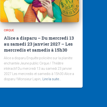
CIRQUE
Alice a disparu – Du mercredi 13
au samedi 23 janvier 2027 – Les
mercredis et samedis à 15h30
Alice a disparu Enquête policière sur la planète
enchantée Jeune public Cirque / Théâtre
intéractif Du mercredi 13 au samedi 23 janvier
2027 Les mercredis et samedis à 15h30 Alice a
disparu ! Monsieur Lapin,
Lire la suite…