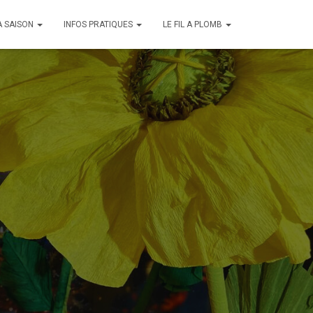
A SAISON
INFOS PRATIQUES
LE FIL A PLOMB
gique – Du
et 2026 – Les
h30