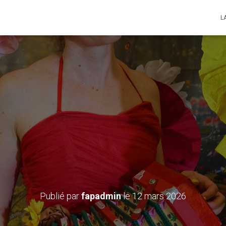
L
s Fleurs et le Jardin Ma
juin au mercredi 01 juill
rcredis et samedis à 15
Publié par
fapadmin
le
12 mars 2026