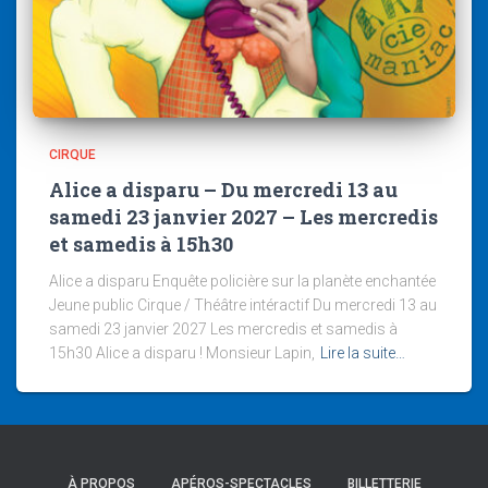
CIRQUE
Alice a disparu – Du mercredi 13 au
samedi 23 janvier 2027 – Les mercredis
et samedis à 15h30
Alice a disparu Enquête policière sur la planète enchantée
Jeune public Cirque / Théâtre intéractif Du mercredi 13 au
samedi 23 janvier 2027 Les mercredis et samedis à
15h30 Alice a disparu ! Monsieur Lapin,
Lire la suite…
À PROPOS
APÉROS-SPECTACLES
BILLETTERIE