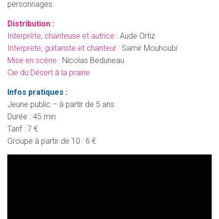
personnages.
Distribution :
Interprète, chanteuse et autrice :
Aude Ortiz
Interprète, guitariste et chanteur :
Samir Mouhoubi
Mise en scène :
Nicolas Beduneau
Cie du Désert à la prairie
Infos pratiques :
Jeune public – à partir de 5 ans
Durée : 45 min
Tarif : 7 €
Groupe à partir de 10 : 6 €