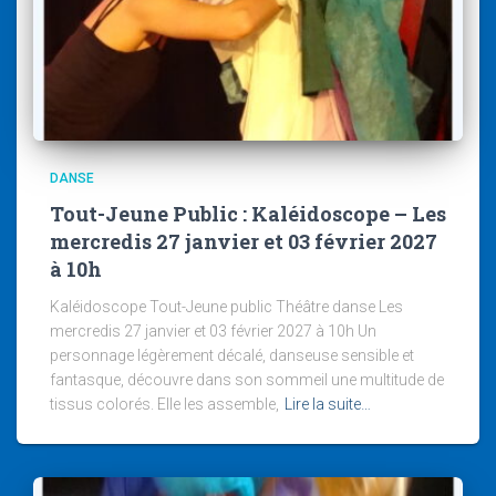
DANSE
Tout-Jeune Public : Kaléidoscope – Les
mercredis 27 janvier et 03 février 2027
à 10h
Kaléidoscope Tout-Jeune public Théâtre danse Les
mercredis 27 janvier et 03 février 2027 à 10h Un
personnage légèrement décalé, danseuse sensible et
fantasque, découvre dans son sommeil une multitude de
tissus colorés. Elle les assemble,
Lire la suite…