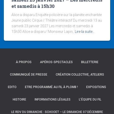
et samedis à 15h30
Alice a disparu Enquête policière sur la planète enchantée
Jeune public Cirque / Théâtre intéractif Du mercredi 13 au
samedi 23 janvier 2027 Les mercredis et samedis à
15h30 Alice a disparu ! Monsieur Lapin,
Lire la suite…
À PROPOS
APÉROS-SPECTACLES
BILLETTERIE
COMMUNIQUÉ DE PRESSE
CRÉATION COLLECTIVE, ATELIERS
EDITO
ETRE PROGRAMMÉ AU FIL À PLOMB !
EXPOSITIONS
HISTOIRE
INFORMATIONS LÉGALES
L’ÉQUIPE DU FIL
LE RDV DU DIMANCHE : SCHOOET – LE DIMANCHE 07 DÉCEMBRE