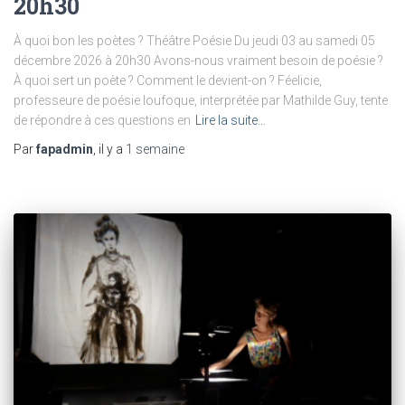
20h30
À quoi bon les poètes ? Théâtre Poésie Du jeudi 03 au samedi 05
décembre 2026 à 20h30 Avons-nous vraiment besoin de poésie ?
À quoi sert un poète ? Comment le devient-on ? Féelicie,
professeure de poésie loufoque, interprétée par Mathilde Guy, tente
de répondre à ces questions en
Lire la suite…
Par
fapadmin
, il y a
1 semaine