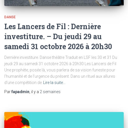
DANSE
Les Lancers de Fil : Dernière
investiture. – Du jeudi 29 au
samedi 31 octobre 2026 à 20h30
Dernière investiture. Danse théâtre Traduit en LSF les 30 et 31 Du
jeudi 29 au samedi 31 octobre 2026 à 20h30 Les Lancers de Fil
Une prophète, posée là, vous parlera de sa vision funeste pour
l’humanité et de l’urgence du présent. Dans un rituel aux allures
d’une compétition de
Lire la suite…
Par
fapadmin
, il y a
2 semaines