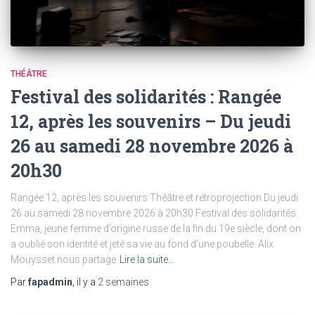
THÉÂTRE
Festival des solidarités : Rangée
12, après les souvenirs – Du jeudi
26 au samedi 28 novembre 2026 à
20h30
Rangée 12, après les souvenirs Théâtre et rétroprojection Du jeudi
26 au samedi 28 novembre 2026 à 20h30 Festival des solidarités
Emma, jeune femme d’origine russe de la fin du 19e siècle, dont on
a oublié son identité et jeté sa vie au fond d’une poubelle. Alix
Mouysset nous partage
Lire la suite…
Par
fapadmin
, il y a
2 semaines