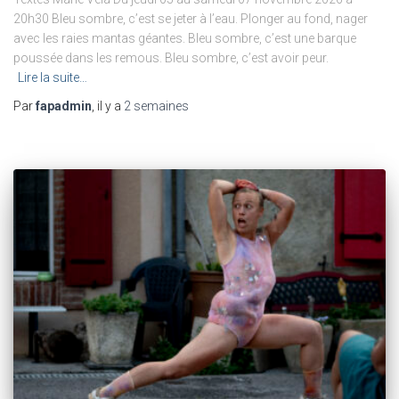
20h30 Bleu sombre, c’est se jeter à l’eau. Plonger au fond, nager
avec les raies mantas géantes. Bleu sombre, c’est une barque
poussée dans les remous. Bleu sombre, c’est avoir peur.
Lire la suite…
Par
fapadmin
, il y a
2 semaines