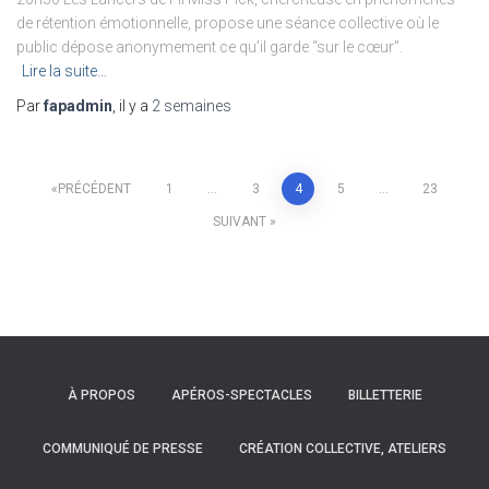
de rétention émotionnelle, propose une séance collective où le
public dépose anonymement ce qu’il garde “sur le cœur”.
Lire la suite…
Par
fapadmin
, il y a
2 semaines
Navigation
PRÉCÉDENT
1
…
3
4
5
…
23
SUIVANT
des
articles
À PROPOS
APÉROS-SPECTACLES
BILLETTERIE
COMMUNIQUÉ DE PRESSE
CRÉATION COLLECTIVE, ATELIERS