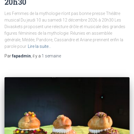
20h30
Les Femmes de la mythologie n’ont pas bonne presse Théâtre
musical Du jeudi 10 au samedi 12 décembre 2026 à 20h30 Les
Divaskets proposent une relecture drôle et musicale des grandes
figures féminines de la mythologie. Réunies en assemblée
générale, Médée, Pandore, Cassandre et Ariane prennent enfin la
parole pour
Lire la suite…
Par
fapadmin
, il y a
1 semaine