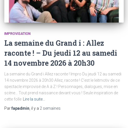
IMPROVISATION
La semaine du Grand i : Allez
raconte ! – Du jeudi 12 au samedi
14 novembre 2026 à 20h30
La semaine du Grand i Allez raconte ! Impro Du jeudi 12 au samedi
14 novembre 2026 à 20h30 Allez, raconte ! C’est le leitmotiv de ce
spectacle improvisé de A à Z ! Personnages, dialogues, mise en
scène… Tout prend naissance devant vous ! Seule inspiration de
cette folle
Lire la suite…
Par
fapadmin
, il y a
2 semaines