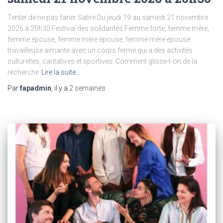
Tenter de ne pas faner Satire Du jeudi 19 au samedi 21 novembre
2026 à 20h30 Festival des solidarités Femme forte, femme mère,
femme épouse, femme mère épouse, femme mère épouse
travailleuse aimante avec un corps ferme qui a des activités
culturelles, caritatives et sportives. Comment glisse-t-on de la
recherche
Lire la suite…
Par
fapadmin
, il y a
2 semaines