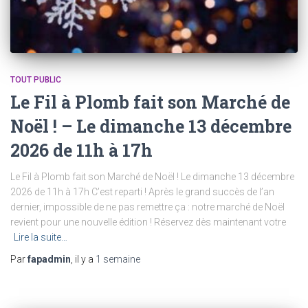
TOUT PUBLIC
Le Fil à Plomb fait son Marché de
Noël ! – Le dimanche 13 décembre
2026 de 11h à 17h
Le Fil à Plomb fait son Marché de Noël ! Le dimanche 13 décembre
2026 de 11h à 17h C’est reparti ! Après le grand succès de l’an
dernier, impossible de ne pas remettre ça : notre marché de Noël
revient pour une nouvelle édition ! Réservez dès maintenant votre
Lire la suite…
Par
fapadmin
, il y a
1 semaine