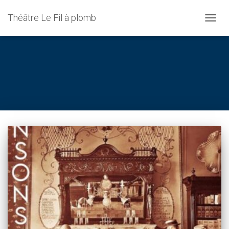
Théâtre Le Fil à plomb
DÉPLI
LA
NAVIG
fapadmin