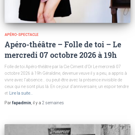
APÉRO-SPECTACLE
Apéro-théâtre – Folle de toi – Le
mercredi 07 octobre 2026 à 19h
Folle de toi Apéro-théâtre par la Cie Ciment d’Or Le mercredi 07
octobre 2026 à 19h Géraldine, devenue veuve il y a peu, a appris à
vivre avec l’absence… ou peut-être avec la présence invisible de
ceux qui ne sont plus là. En ce jour d’anniversaire, un espoir tendre
et
Lire la suite…
Par
fapadmin
, il y a
2 semaines