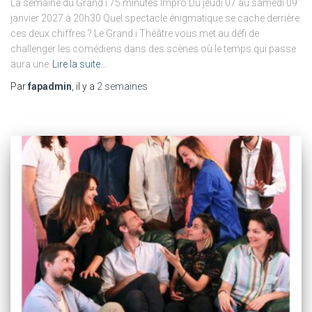
La semaine du Grand i 75 minutes Impro Du jeudi 07 au samedi 09
janvier 2027 à 20h30 Quel spectacle énigmatique se cache derrière
ces deux chiffres ? Le Grand i Théâtre vous met au défi de
challenger les comédiens dans des scènes où le temps qui passe
aura une
Lire la suite…
Par
fapadmin
, il y a
2 semaines