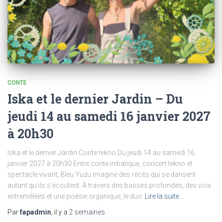
CONTE
Iska et le dernier Jardin – Du
jeudi 14 au samedi 16 janvier 2027
à 20h30
Iska et le dernier Jardin Conte tekno Du jeudi 14 au samedi 16
janvier 2027 à 20h30 Entre conte initiatique, concert tekno et
spectacle vivant, Bleu Yuzu imagine des récits qui se dansent
autant qu’ils s’écoutent. À travers des basses profondes, des voix
entremêlées et une poésie organique, le duo
Lire la suite…
Par
fapadmin
, il y a
2 semaines