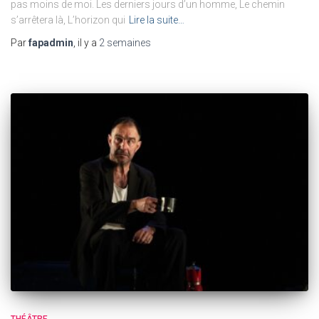
pas moins de moi. Les derniers jours d’un homme, Le chemin
s’arrêtera là, L’horizon qui
Lire la suite…
Par
fapadmin
, il y a
2 semaines