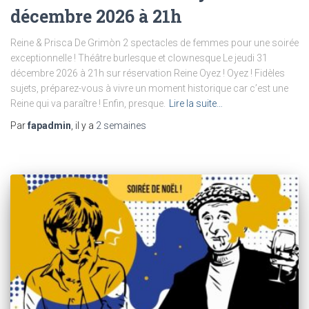
décembre 2026 à 21h
Reine & Prisca De Grimòn 2 spectacles de femmes pour une soirée
exceptionnelle ! Théâtre burlesque et clownesque Le jeudi 31
décembre 2026 à 21h sur réservation Reine Oyez ! Oyez ! Fidèles
sujets, préparez-vous à vivre un moment historique car c’est une
Reine qui va paraître ! Enfin, presque.
Lire la suite…
Par
fapadmin
, il y a
2 semaines