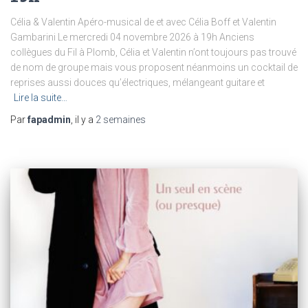
Célia & Valentin Apéro-musical de et avec Célia Boff et Valentin
Gambarini Le mercredi 04 novembre 2026 à 19h Anciens
collègues du Fil à Plomb, Célia et Valentin n’ont toujours pas trouvé
de nom de groupe mais vous proposent néanmoins un cocktail de
reprises aussi douces qu’électriques, mélangeant guitare et
Lire la suite…
Par
fapadmin
, il y a
2 semaines