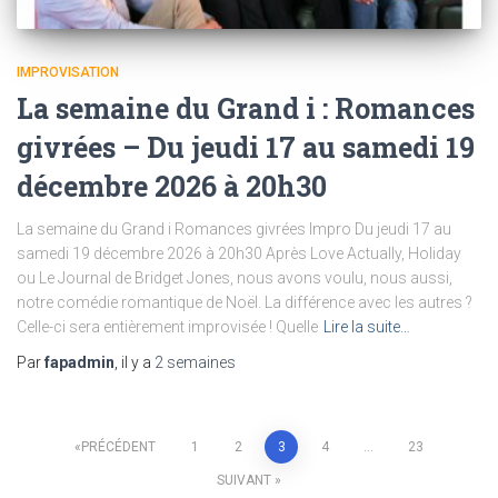
IMPROVISATION
La semaine du Grand i : Romances
givrées – Du jeudi 17 au samedi 19
décembre 2026 à 20h30
La semaine du Grand i Romances givrées Impro Du jeudi 17 au
samedi 19 décembre 2026 à 20h30 Après Love Actually, Holiday
ou Le Journal de Bridget Jones, nous avons voulu, nous aussi,
notre comédie romantique de Noël. La différence avec les autres ?
Celle-ci sera entièrement improvisée ! Quelle
Lire la suite…
Par
fapadmin
, il y a
2 semaines
Navigation
PRÉCÉDENT
1
2
3
4
…
23
SUIVANT