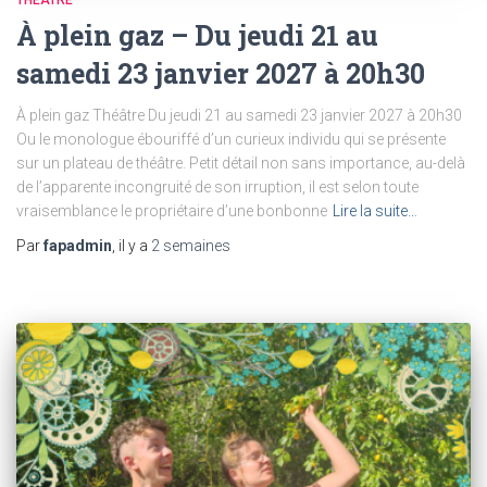
THÉÂTRE
À plein gaz – Du jeudi 21 au
samedi 23 janvier 2027 à 20h30
À plein gaz Théâtre Du jeudi 21 au samedi 23 janvier 2027 à 20h30
Ou le monologue ébouriffé d’un curieux individu qui se présente
sur un plateau de théâtre. Petit détail non sans importance, au-delà
de l’apparente incongruité de son irruption, il est selon toute
vraisemblance le propriétaire d’une bonbonne
Lire la suite…
Par
fapadmin
, il y a
2 semaines