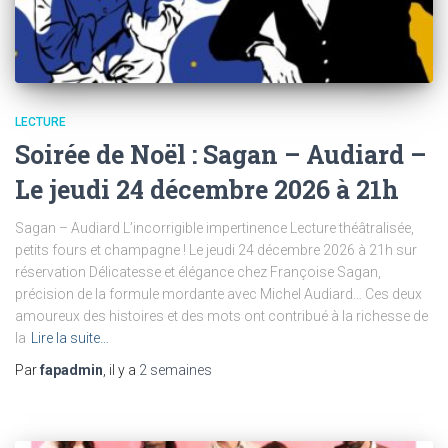
LECTURE
Soirée de Noël : Sagan – Audiard –
Le jeudi 24 décembre 2026 à 21h
Sagan – Audiard L’incorrigible impertinence Lecture théâtralisée,
petits fours et champagne ! Le jeudi 24 décembre 2026 à 21h sur
réservation Délicatesse et élégance chez Françoise Sagan,
précision de la formule mordante avec Michel Audiard… Ces deux
amoureux des histoires et des mots ont contribué à la richesse de
la
Lire la suite…
Par
fapadmin
, il y a
2 semaines