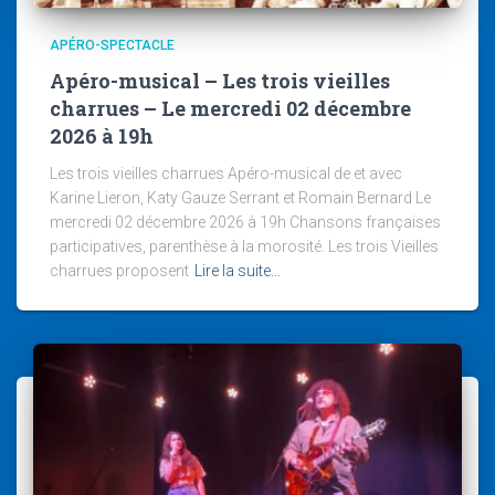
APÉRO-SPECTACLE
Apéro-musical – Les trois vieilles
charrues – Le mercredi 02 décembre
2026 à 19h
Les trois vieilles charrues Apéro-musical de et avec
Karine Lieron, Katy Gauze Serrant et Romain Bernard Le
mercredi 02 décembre 2026 à 19h Chansons françaises
participatives, parenthèse à la morosité. Les trois Vieilles
charrues proposent
Lire la suite…