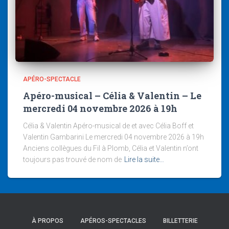
APÉRO-SPECTACLE
Apéro-musical – Célia & Valentin – Le
mercredi 04 novembre 2026 à 19h
Célia & Valentin Apéro-musical de et avec Célia Boff et
Valentin Gambarini Le mercredi 04 novembre 2026 à 19h
Anciens collègues du Fil à Plomb, Célia et Valentin n’ont
toujours pas trouvé de nom de
Lire la suite…
À PROPOS
APÉROS-SPECTACLES
BILLETTERIE