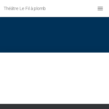
Théâtre Le Fil à plomb
DÉPLI
LA
NAVIG
création improvisation;