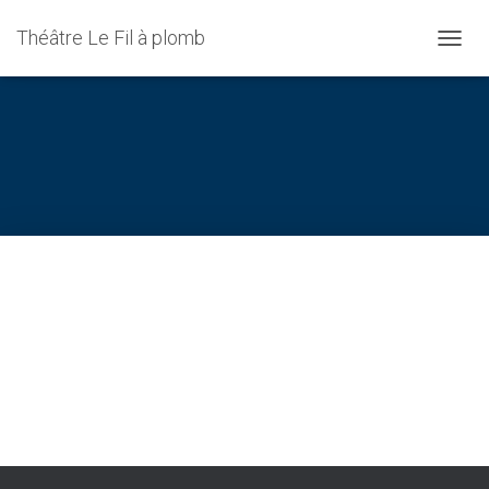
Théâtre Le Fil à plomb
DÉPLI
LA
NAVIG
humanisme