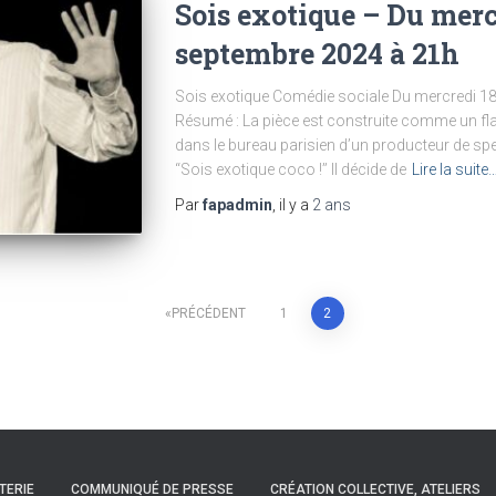
Sois exotique – Du merc
septembre 2024 à 21h
Sois exotique Comédie sociale Du mercredi 1
Résumé : La pièce est construite comme un flas
dans le bureau parisien d’un producteur de spe
‘‘Sois exotique coco !’’ Il décide de
Lire la suite
Par
fapadmin
, il y a
2 ans
PRÉCÉDENT
1
2
TTERIE
COMMUNIQUÉ DE PRESSE
CRÉATION COLLECTIVE, ATELIERS