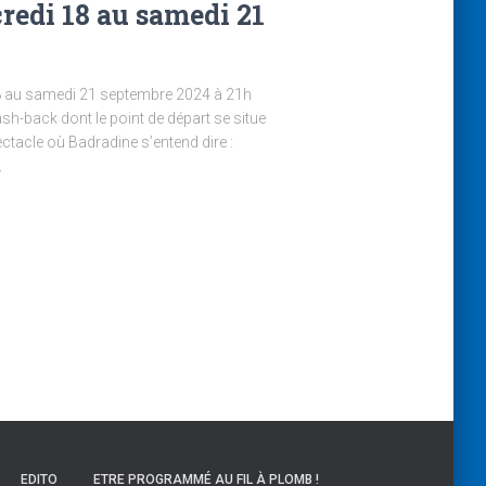
redi 18 au samedi 21
8 au samedi 21 septembre 2024 à 21h
h-back dont le point de départ se situe
ctacle où Badradine s’entend dire :
…
EDITO
ETRE PROGRAMMÉ AU FIL À PLOMB !