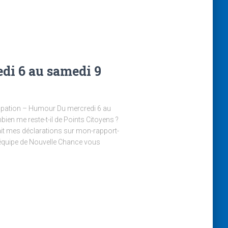
di 6 au samedi 9
cipation – Humour Du mercredi 6 au
n me reste-t-il de Points Citoyens ?
 fait mes déclarations sur mon-rapport-
L’équipe de Nouvelle Chance vous