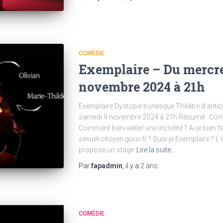
COMÉDIE
Exemplaire – Du mercre
novembre 2024 à 21h
Exemplaire Dystopie burlesque Théâtre d’anti
samedi 9 novembre 2024 à 21h Résumé : Combie
Comment bien-veiller une incivilité ? Ai-je bien
sexuel-citoyen.gouv.fr ? Suis-je Exemplaire ? 
propose un stage
Lire la suite…
Par
fapadmin
, il y a
2 ans
COMÉDIE