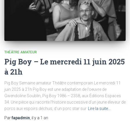
THÉÂTRE AMATEUR
Pig Boy – Le mercredi 11 juin 2025
à 21h
Pig Boy Semaine amateur Théâtre contemporain Le mercredi 11
juin 2025 à 21h Pig Boy est une adaptation de l’oeuvre de
Gwendoline Soublin, Pig Boy 1986 – 2358, aux Éditions Espaces
34. Une pièce qui raconte l’histoire successive d’un jeune éleveur de
porcs aux espoirs déchus, d’un porc star sur
Lire la suite…
Par
fapadmin
, il y a
1 an