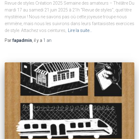
Revue de styles Création 2025 Semaine des amateurs – Théâtre Du
mardi 17 au samedi 21 juin 2025 à 21h “Revue de styles”, quel titre
mystérieux ! Nous ne savons pas où cette joyeuse troupe nous
emmène, mais nous les suivrons dans leurs fantaisistes exercices
de style. Attachez vos ceintures,
Lire la suite…
Par
fapadmin
, il y a
1 an