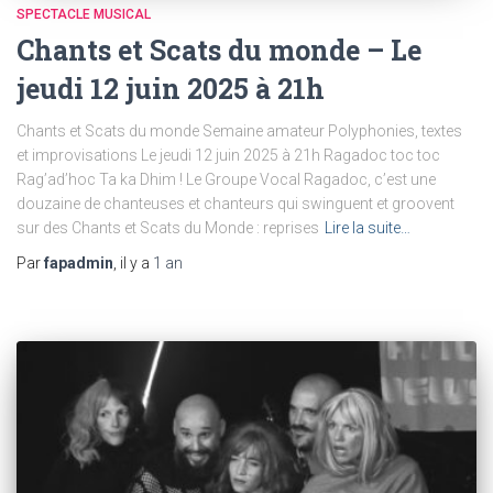
SPECTACLE MUSICAL
Chants et Scats du monde – Le
jeudi 12 juin 2025 à 21h
Chants et Scats du monde Semaine amateur Polyphonies, textes
et improvisations Le jeudi 12 juin 2025 à 21h Ragadoc toc toc
Rag’ad’hoc Ta ka Dhim ! Le Groupe Vocal Ragadoc, c’est une
douzaine de chanteuses et chanteurs qui swinguent et groovent
sur des Chants et Scats du Monde : reprises
Lire la suite…
Par
fapadmin
, il y a
1 an