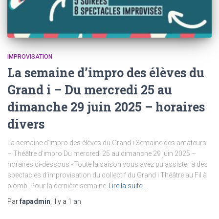
IMPROVISATION
La semaine d’impro des élèves du
Grand i – Du mercredi 25 au
dimanche 29 juin 2025 – horaires
divers
La semaine d’impro des élèves du Grand i Semaine des amateurs
– Théâtre d’impro Du mercredi 25 au dimanche 29 juin 2025 –
horaires ci-dessous «Toute la saison vous avez pu assister à des
spectacles d’improvisation du collectif du Grand i Théâtre au Fil à
plomb. Pour la dernière semaine
Lire la suite…
Par
fapadmin
, il y a
1 an